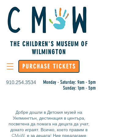
THE CHILDREN'S MUSEUM OF
WILMINGTON
PURCHASE TICKETS
Monday - Saturday: 9am - 5pm
910.254.3534
Sunday: 1pm - 5pm
Добре дошли в Детския музей на
Уилмингтън, дестинация в центъра,
посветена да помага на децата да учат,
докато играят. Всичко, което правим в
CMoW, е за децата! Ние предлагаме