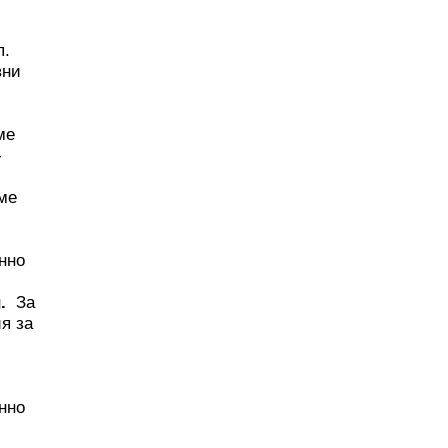
п.
вни
ме
-
ме
нно
g
.
За
я за
нно