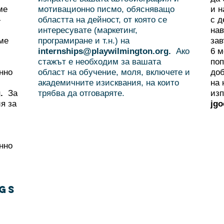
ме
мотивационно писмо, обясняващо
и н
-
областта на дейност, от която се
с д
интересувате (маркетинг,
нав
ме
програмиране и т.н.) на
зав
internships@playwilmington.org
.
Ако
6 м
стажът е необходим за вашата
поп
нно
област на обучение, моля, включете и
доб
академичните изисквания, на които
на 
g
.
За
трябва да отговаряте.
изп
я за
jg
нно
GS