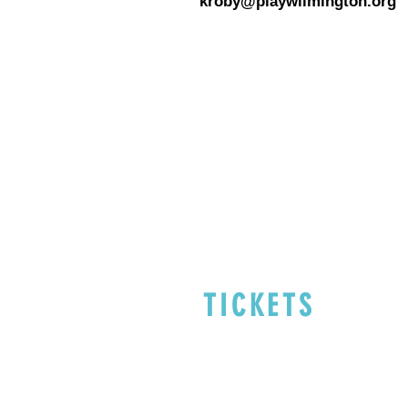
kroby@playwilmington.org
TICKETS