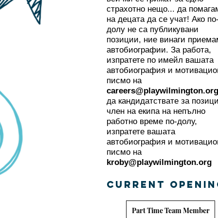
страхотно нещо... да помага
на децата да се учат! Ако по
долу не са публикувани
позиции, ние винаги приема
автобиографии. За работа,
изпратете по имейл вашата
автобиография и мотивацио
писмо на
careers@playwilmington.or
да кандидатствате за позици
член на екипа на непълно
работно време по-долу,
изпратете вашата
автобиография и мотивацио
писмо на
kroby@playwilmington.org
CURRENT OPENIN
Part Time Team Member