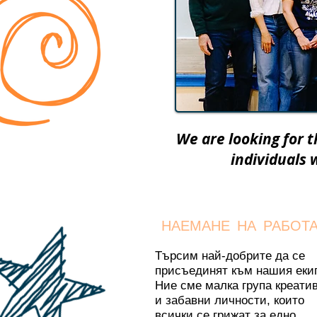
We are looking for t
individuals 
НАЕМАНЕ НА РАБОТ
Търсим най-добрите да се
присъединят към нашия еки
Ние сме малка група креати
и забавни личности, които
всички се грижат за едно