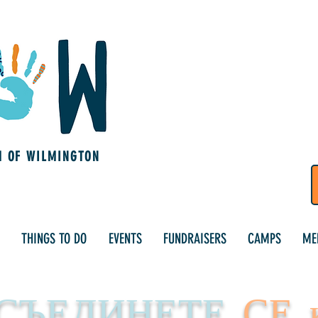
M OF WILMINGTON
THINGS TO DO
EVENTS
FUNDRAISERS
CAMPS
ME
СЪЕДИНЕТЕ
СЕ 