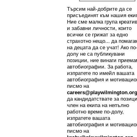
Търсим най-добрите да се
присъединят към нашия еки
Ние сме малка група креати
и забавни личности, които
всички се грижат за едно
страхотно нещо... да помага
на децата да се учат! Ако по
долу не са публикувани
позиции, ние винаги приема
автобиографии. За работа,
изпратете по имейл вашата
автобиография и мотивацио
писмо на
careers@playwilmington.or
да кандидатствате за позици
член на екипа на непълно
работно време по-долу,
изпратете вашата
автобиография и мотивацио
писмо на