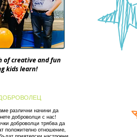
h of creative and fun
g kids learn!
ДОБРОВОЛЕЦ
аме различни начини да
нете доброволци с нас!
чки доброволци трябва да
т положително отношение,
бъдат приятелски настроени