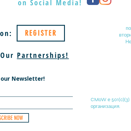
on Social Media!
п
on:
REGISTER
вторн
Не
 Our
Partnerships!
 our Newsletter!
CMoW е 501(c)(3)
организация.
SCRIBE NOW