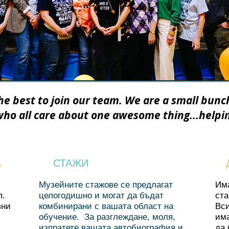
he best to join our team. We are a small bunc
who all care about one awesome thing...helpin
А
СТАЖИ
Музейните стажове се предлагат
Им
п.
целогодишно и могат да бъдат
ста
вни
комбинирани с вашата област на
Вси
обучение.
За разглеждане, моля,
има
изпратете вашата автобиография и
да 